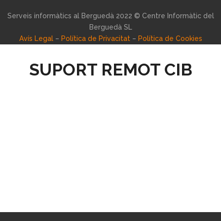
Serveis informàtics al Berguedà 2022 © Centre Informàtic del
Berguedà SL
Avís Legal
–
Política de Privacitat
–
Política de Cookies
SUPORT REMOT CIB