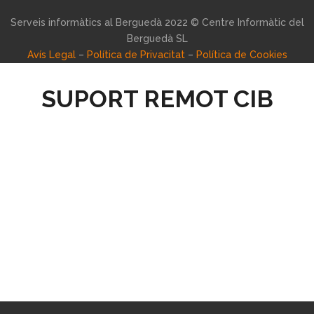
Serveis informàtics al Berguedà 2022 © Centre Informàtic del
Berguedà SL
Avís Legal
–
Política de Privacitat
–
Política de Cookies
SUPORT REMOT CIB