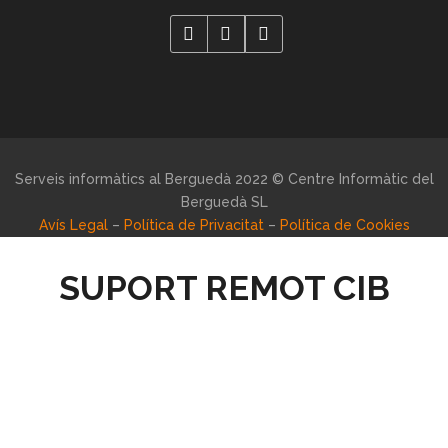
Serveis informàtics al Berguedà 2022 © Centre Informàtic del
Berguedà SL
Avís Legal
–
Política de Privacitat
–
Política de Cookies
SUPORT REMOT CIB