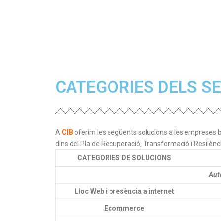
CATEGORIES DELS SE
A
CIB
oferim les següents solucions a les empreses b
dins del Pla de Recuperació, Transformació i Resilènci
CATEGORIES DE SOLUCIONS
Aut
Lloc Web i presència a internet
Ecommerce