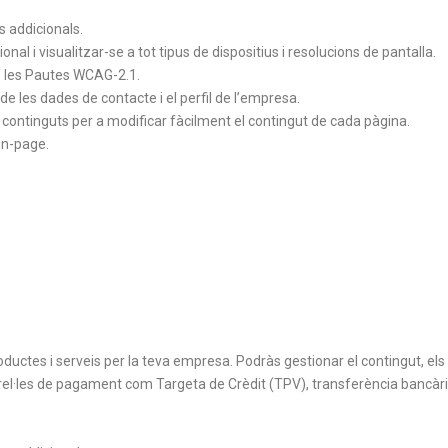
s addicionals.
al i visualitzar-se a tot tipus de dispositius i resolucions de pantalla.
de les Pautes WCAG-2.1.
e les dades de contacte i el perfil de l’empresa.
continguts per a modificar fàcilment el contingut de cada pàgina.
On-page.
oductes i serveis per la teva empresa. Podràs gestionar el contingut, els 
l·les de pagament com Targeta de Crèdit (TPV), transferència bancària