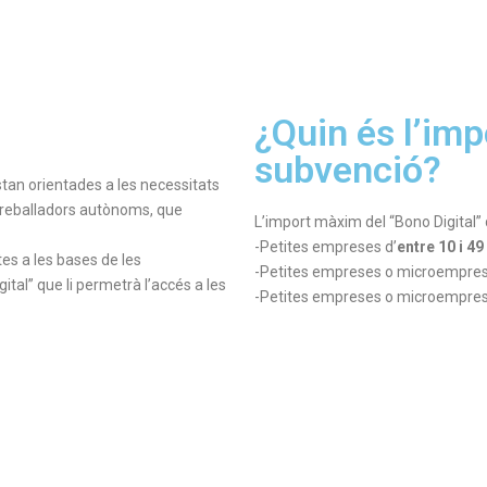
¿Quin és l’im
subvenció?
tan orientades a les necessitats
treballadors autònoms, que
L’import màxim del “Bono Digital”
-Petites empreses d’
entre 10 i 4
es a les bases de les
-Petites empreses o microempres
ital” que li permetrà l’accés a les
-Petites empreses o microempres