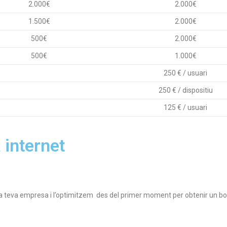
2.000€
2.000€
1.500€
2.000€
500€
2.000€
500€
1.000€
250 € / usuari
250 € / dispositiu
125 € / usuari
 internet
la teva empresa i l’optimitzem des del primer moment per obtenir un b