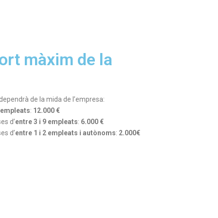
port màxim de la
 dependrà de la mida de l’empresa:
9 empleats
:
12.000 €
es d’
entre 3 i 9 empleats
:
6.000 €
es d’
entre 1 i 2 empleats i autònoms
:
2.000€