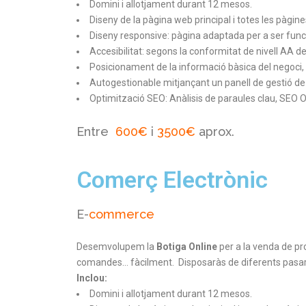
Domini i allotjament durant 12 mesos.
Diseny de la pàgina web principal i totes les pàgine
Diseny responsive: pàgina adaptada per a ser funcion
Accesibilitat: segons la conformitat de nivell AA 
Posicionament de la informació bàsica del negoci, d
Autogestionable mitjançant un panell de gestió de 
Optimització SEO: Anàlisis de paraules clau, SEO 
Entre
600€
i
3500€
aprox.
Comerç Electrònic
E-
commerce
Desemvolupem la
Botiga Online
per a la venda de pr
comandes… fàcilment. Disposaràs de diferents pasare
Inclou:
Domini i allotjament durant 12 mesos.