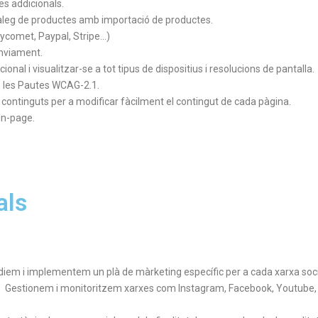
es addicionals.
tàleg de productes amb importació de productes.
ycomet, Paypal, Stripe…)
enviament.
nal i visualitzar-se a tot tipus de dispositius i resolucions de pantalla.
de les Pautes WCAG-2.1.
continguts per a modificar fàcilment el contingut de cada pàgina.
On-page.
als
udiem i implementem un plà de màrketing específic per a cada xarxa social
. Gestionem i monitoritzem xarxes com Instagram, Facebook, Youtube, T