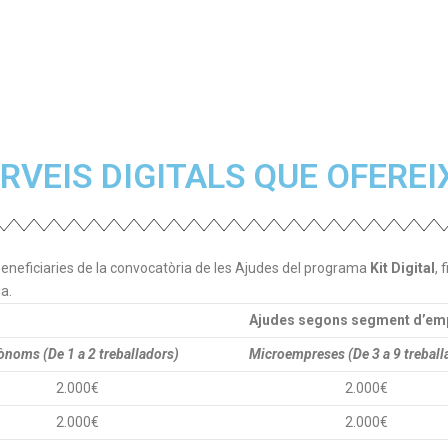
RVEIS DIGITALS QUE OFEREI
eneficiaries de la convocatòria de les Ajudes del programa
Kit Digital
,
a.
Ajudes segons segment d’em
ònoms (De 1 a 2 treballadors)
Microempreses (De 3 a 9 treball
2.000€
2.000€
2.000€
2.000€