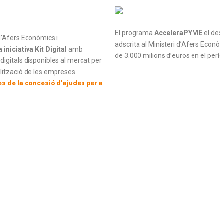
El programa
AcceleraPYME
el de
d’Afers Econòmics i
adscrita al Ministeri d’Afers Econò
iniciativa Kit Digital
amb
de 3.000 milions d’euros en el p
digitals disponibles al mercat per
alització de les empreses.
s de la concesió d’ajudes per a