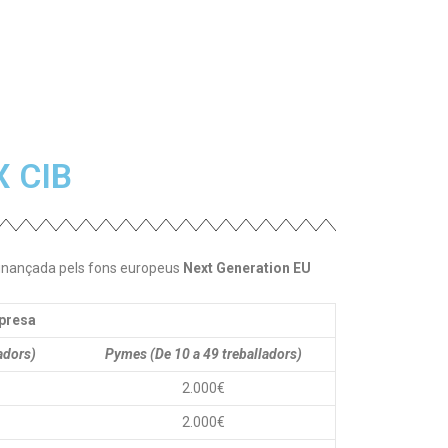
X CIB
 finançada pels fons europeus
Next Generation EU
presa
adors)
Pymes (De 10 a 49 treballadors)
2.000€
2.000€