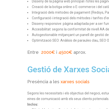
Disseny de la pàgina web principal i totes les pàgin
Creació de la botiga online o E-commerce i del ca
Integració dels mètodes de pagament (Redsys, Pa
Configuració i integració dels mètodes i tarifes d’
Disseny responsive: pàgina adaptada per a ser funcio
Accesibilitat: segons la conformitat de nivell AA 
Autogestionable mitjançant un panell de gestió de 
Optimització SEO: Anàlisis de paraules clau, SEO 
Entre
2000€
i
4500€
aprox.
Gestió de Xarxes Soci
Presència a les
xarxes socials
Segons les necessitats i els objectius del negoci, est
eines de comunicació amb els seus clients potencials
Inclou: