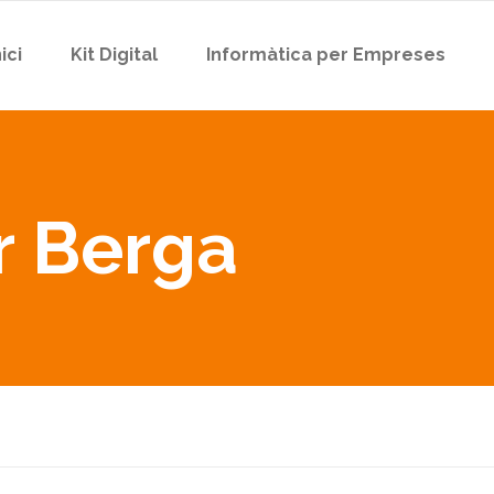
nici
Kit Digital
Informàtica per Empreses
r Berga