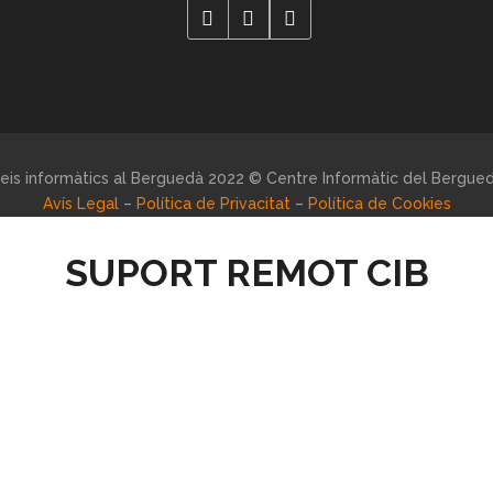
eis informàtics al Berguedà 2022 © Centre Informàtic del Bergue
Avís Legal
–
Política de Privacitat
–
Política de Cookies
SUPORT REMOT CIB