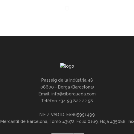
Passeig de la Indústria 48
08600 - Berga (Barcelona)
Email:
info@cibergueda.com
Telèfon: +34 93 822 22 58
NIF / VAD ID: ESB65991499
 Mercantil de Barcelona, Tomo 43672, Folio 0169, Hoja 435088, Insc